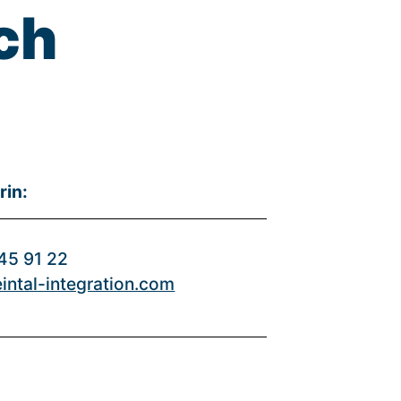
ch
rin:
945 91 22
heintal-integration.com