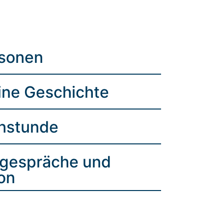
rsonen
ine Geschichte
chstunde
gespräche und
on