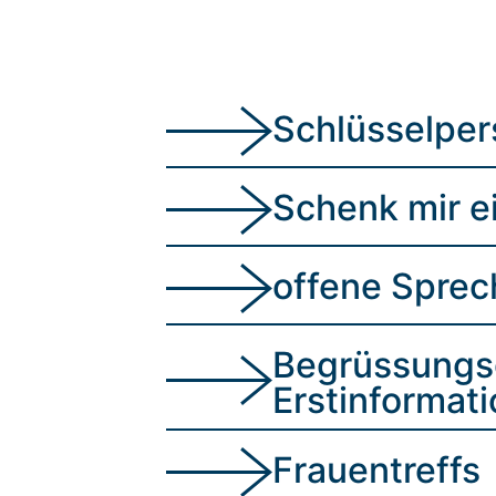
Schlüsselpe
Schenk mir e
offene Spre
Begrüssungs
Erstinformati
Frauentreffs